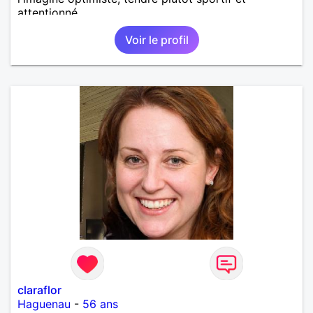
attentionné.
Voir le profil
claraflor
Haguenau
-
56 ans