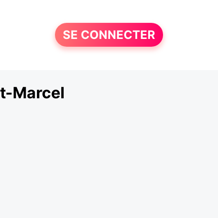
SE CONNECTER
t-Marcel