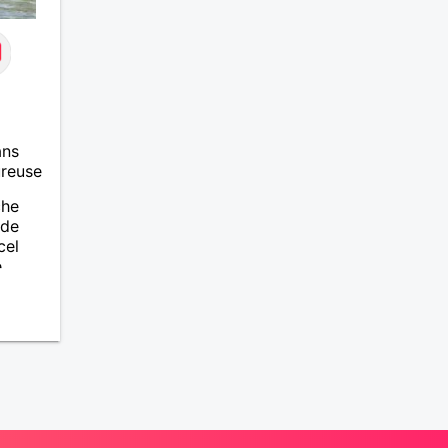
ans
ureuse
che
 de
cel
e
ait
enfants
es et
eurs
 à ma
vous