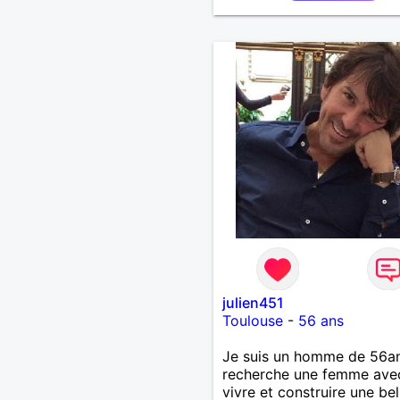
ensemble .j'aime me balad
faire du sport , regarder d
, aller au théatre etc et j'
par dessus tous rire
julien451
Toulouse
-
56 ans
Je suis un homme de 56an
recherche une femme ave
vivre et construire une bel