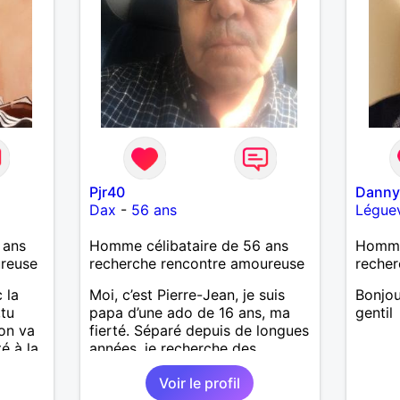
Pjr40
Danny
Dax
-
56 ans
Légue
 ans
Homme célibataire de 56 ans
Homme 
ureuse
recherche rencontre amoureuse
recher
 la
Moi, c’est Pierre-Jean, je suis
Bonjou
,tu
papa d’une ado de 16 ans, ma
gentil
,on va
fierté. Séparé depuis de longues
é à la
années, je recherche des
affinités amicales afin de
Voir le profil
re
rompre une solitude parfois