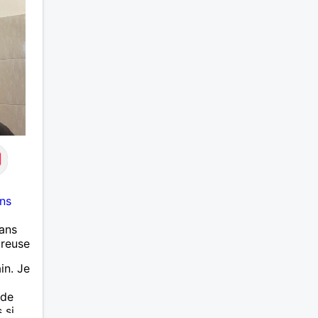
ns
ans
ureuse
in. Je
 de
 si