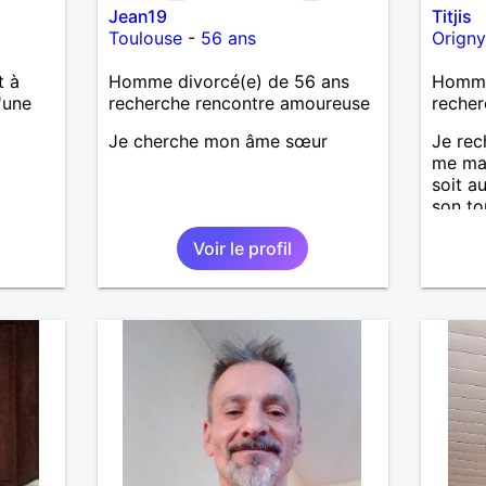
Jean19
Titjis
Toulouse
-
56 ans
Origny
t à
Homme divorcé(e) de 56 ans
Homme 
'une
recherche rencontre amoureuse
recher
Je cherche mon âme sœur
Je rec
me ma
soit a
son to
simpli
Voir le profil
ces dé
une re