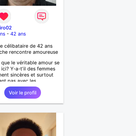
iro02
ons
-
42 ans
célibataire de 42 ans
che rencontre amoureuse
 que le véritable amour se
 ici? Y-a-t'il des femmes
ment sincères et surtout
ant pas avec les
ments des hommes? Etant
Voir le profil
mme protecteur et
illant, je veux continuer
oire et pouvoir enfin
 la petite famille que je
temps. Faux profil,
euse et autres joyeuseté
 votre chemin, vous ne
ressez pas du tout!