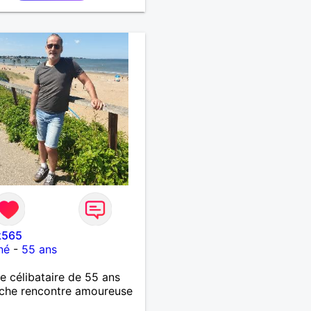
k565
né
-
55 ans
célibataire de 55 ans
che rencontre amoureuse