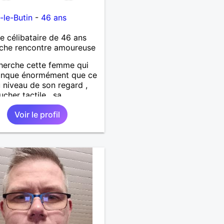
-le-Butin
-
46 ans
célibataire de 46 ans
che rencontre amoureuse
herche cette femme qui
nque énormément que ce
u niveau de son regard ,
ucher tactile , sa
cité , sa douceur bref tout
Voir le profil
fauts et ses qualités pour
lation pérenne