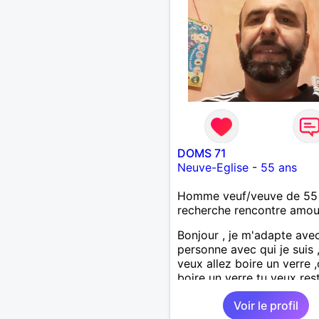
DOMS 71
Neuve-Eglise
-
55 ans
Homme veuf/veuve de 55
recherche rencontre amo
Bonjour , je m'adapte avec
personne avec qui je suis 
veux allez boire un verre 
boire un verre tu veux rest
maison ,on reste
Voir le profil
etc...l'important c'est d'et