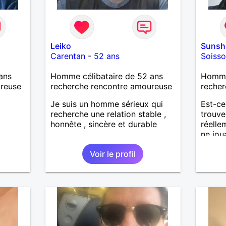
Leiko
Sunsh
Carentan
-
52 ans
Soiss
ans
Homme célibataire de 52 ans
Homme 
ureuse
recherche rencontre amoureuse
recher
Je suis un homme sérieux qui
Est-ce
recherche une relation stable ,
trouve
honnête , sincère et durable
réelle
ne jou
senti
Voir le profil
un ho
bienve
d'y cr
former
désir 
profit
passer
m'inté