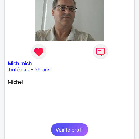
Mich mich
Tinténiac
-
56 ans
Michel
Voir le profil