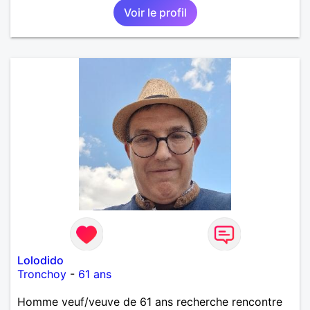
Voir le profil
Lolodido
Tronchoy
-
61 ans
Homme veuf/veuve de 61 ans recherche rencontre