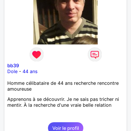
bb39
Dole
-
44 ans
Homme célibataire de 44 ans recherche rencontre
amoureuse
Apprenons à se découvrir. Je ne sais pas tricher ni
mentir. À la recherche d'une vraie belle relation
Voir le profil