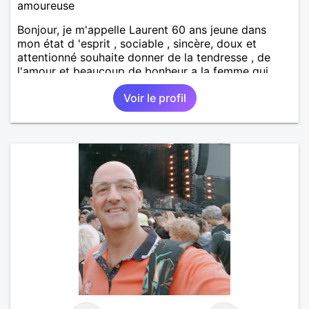
amoureuse
Bonjour, je m'appelle Laurent 60 ans jeune dans
mon état d 'esprit , sociable , sincère, doux et
attentionné souhaite donner de la tendresse , de
l'amour et beaucoup de bonheur a la femme qui
souhaitera partager ma vie . Bientôt en retraite a la
Voir le profil
fin de l 'année et libre de toute contrainte. Digne de
confiance à la femme qui voudras m 'en accorder
en toute sincérité. Pour le reste venez me découvrir
par un échange.