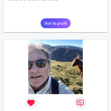
Voir le profil