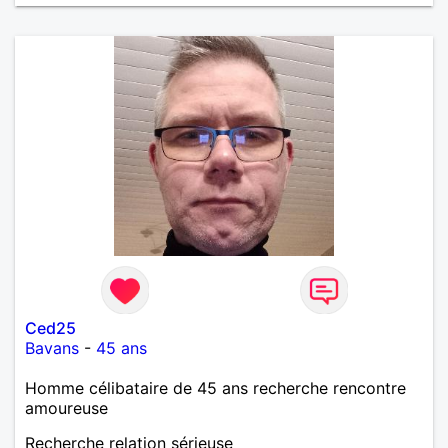
Ced25
Bavans
-
45 ans
Homme célibataire de 45 ans recherche rencontre
amoureuse
Recherche relation sérieuse