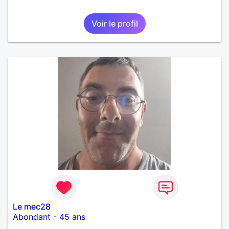
Voir le profil
Le mec28
Abondant
-
45 ans