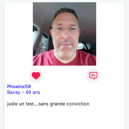
Phoenix59
Bavay
-
49 ans
juste un test....sans grande conviction