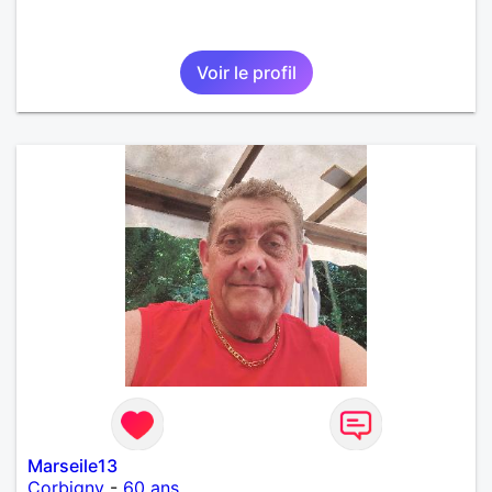
Voir le profil
Marseile13
Corbigny
-
60 ans