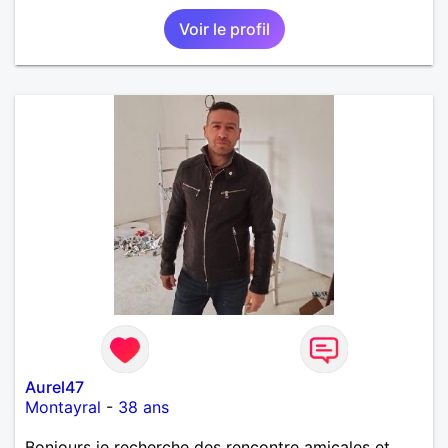
Trouver une sorte de complice en écriture, en
Voir le profil
dessin, en photographie. Eventuellement plus si
bonnes vibrations. Ne pouvant me déplacer
autrement qu'en transports en commun ou à pieds,
arrangez-vous pour être de Caen ou des environs
immédiats. Ou bien déménagez. C'est vous qui
voyez. Pour d'autres photos, demandez-moi l'accès
à mon album privé.
Aurel47
Montayral
-
38 ans
Bonjours je recherche des rencontre amicales et