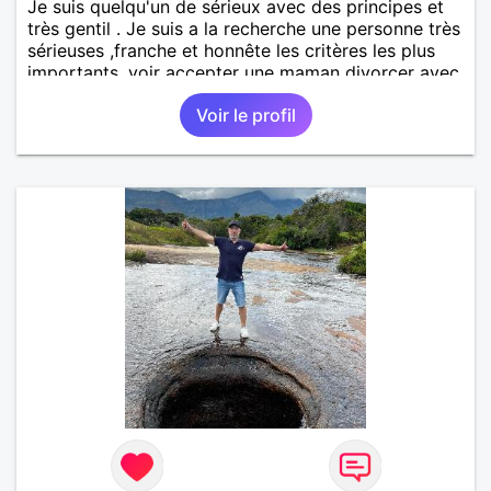
Je suis quelqu'un de sérieux avec des principes et
très gentil . Je suis a la recherche une personne très
sérieuses ,franche et honnête les critères les plus
importants, voir accepter une maman divorcer avec
son enfant il n y a aucun problème. S' abstenir au
Voir le profil
personne non sérieuse merci. Recherche dans un
premier temps dialogue et apprendre à connaître la
personne puis dans un deuxième temps relation plus
sérieuse a voir une vie a deux. (2017 )Ma situation
professionnelle et agent de sécurité privée et
agents SIAP1. ET télésurveillance et vidéo
protection dans les casino supermarché. en CDI
Mes passions. Sont la robotique ,vtt ,Echeque
,astronomie . Service militaire belfort 35 régiment d
infanterie et engager sur 5 ans.de (1998 a 2003.)
Divers je fait en moyenne 6 km de marche par jour
a pieds. A la fin de mon travail a mon domicile. J 'ai
un rêve cet de construire une vie a deux en
harmonie. Si je pourrais lui décrocher la lune je le
ferais. A chaque fois que je vois un beau ciel étoilé
je rêve d' être avec quelqu'un.