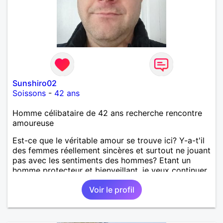
Sunshiro02
Soissons
-
42 ans
Homme célibataire de 42 ans recherche rencontre
amoureuse
Est-ce que le véritable amour se trouve ici? Y-a-t'il
des femmes réellement sincères et surtout ne jouant
pas avec les sentiments des hommes? Etant un
homme protecteur et bienveillant, je veux continuer
d'y croire et pouvoir enfin former la petite famille
Voir le profil
que je désir temps. Faux profil, profiteuse et autres
joyeuseté passer votre chemin, vous ne
m'intéressez pas du tout!