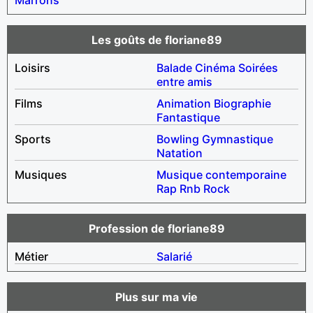
Les goûts de floriane89
Loisirs
Balade
Cinéma
Soirées
entre amis
Films
Animation
Biographie
Fantastique
Sports
Bowling
Gymnastique
Natation
Musiques
Musique contemporaine
Rap
Rnb
Rock
Profession de floriane89
Métier
Salarié
Plus sur ma vie